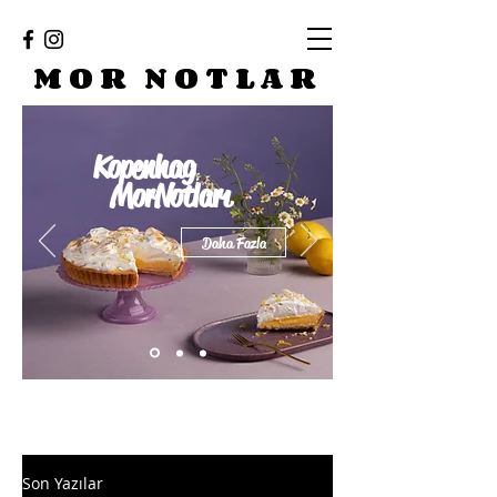
MOR NOTLAR
Kopenhag
MorNotları
Daha Fazla
Son Yazılar