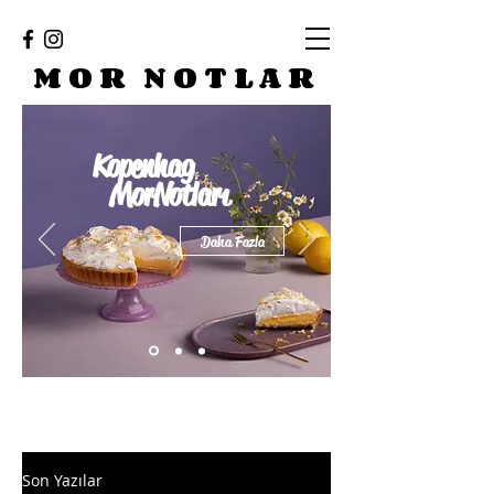
MOR NOTLAR
Kopenhag
MorNotları
Daha Fazla
Son Yazılar