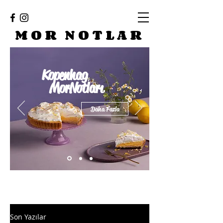
MOR NOTLAR
Kopenhag
MorNotları
Daha Fazla
Son Yazılar